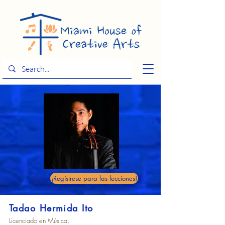
¡Regístrese para las lecciones!
Tadao Hermida Ito
Licenciado en Música,