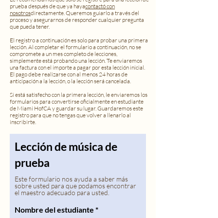
prueba después de que ya haya
contactó con
nosotros
directamente. Queremos guiarlo a través del
proceso y asegurarnos de responder cualquier pregunta
que pueda tener.
El registro a continuación es solo para probar una primera
lección. Al completar el formulario a continuación, no se
compromete a un mes completo de lecciones,
simplemente está probando una lección. Te enviaremos
una factura con el importe a pagar por esta lección inicial.
El pago debe realizarse con al menos 24 horas de
anticipación a la lección, o la lección será cancelada.
Si está satisfecho con la primera lección, le enviaremos los
formularios para convertirse oficialmente en estudiante
de Miami HofCA y guardar su lugar. Guardaremos este
registro para que no tengas que volver a llenarlo al
inscribirte.
Lección de música de
prueba
Este formulario nos ayuda a saber más
sobre usted para que podamos encontrar
el maestro adecuado para usted.
Nombre del estudiante