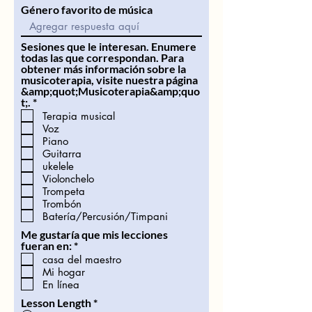
Género favorito de música
Sesiones que le interesan. Enumere
todas las que correspondan. Para
obtener más información sobre la
musicoterapia, visite nuestra página
&amp;quot;Musicoterapia&amp;quo
O
t;.
*
b
Terapia musical
l
Voz
i
Piano
g
Guitarra
a
ukelele
t
Violonchelo
o
r
Trompeta
i
Trombón
o
Batería/Percusión/Timpani
Me gustaría que mis lecciones
O
fueran en:
*
b
casa del maestro
l
Mi hogar
i
En línea
g
a
Lesson Length
*
t