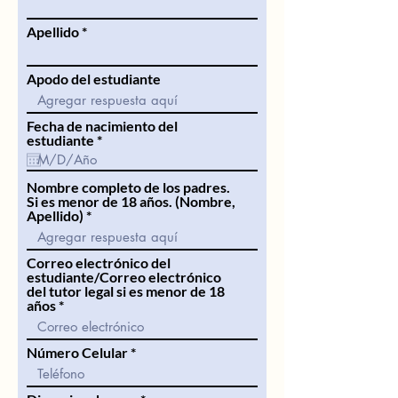
Apellido
Apodo del estudiante
Fecha de nacimiento del
r
estudiante
*
e
q
u
Nombre completo de los padres.
i
Si es menor de 18 años. (Nombre,
r
Apellido)
e
d
Correo electrónico del
estudiante/Correo electrónico
del tutor legal si es menor de 18
años
Número Celular