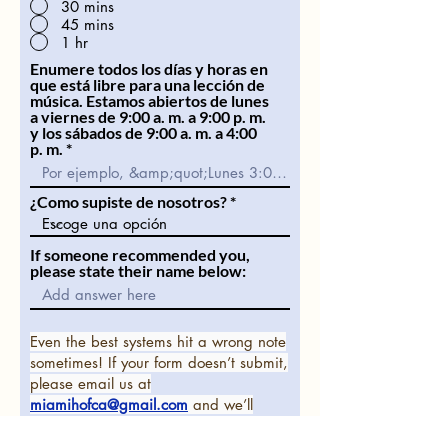
30 mins
o
45 mins
r
1 hr
i
o
Enumere todos los días y horas en
que está libre para una lección de
música. Estamos abiertos de lunes
a viernes de 9:00 a. m. a 9:00 p. m.
y los sábados de 9:00 a. m. a 4:00
p. m.
¿Como supiste de nosotros?
If someone recommended you,
please state their name below:
Even the best systems hit a wrong note
sometimes! If your form doesn’t submit,
please email us at
miamihofca@gmail.com
and we’ll
follow up right away.