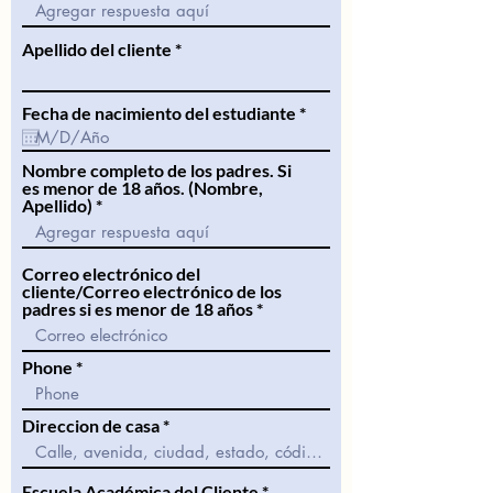
Apellido del cliente
r
Fecha de nacimiento del estudiante
*
e
q
u
Nombre completo de los padres. Si
i
es menor de 18 años. (Nombre,
r
Apellido)
e
d
Correo electrónico del
cliente/Correo electrónico de los
padres si es menor de 18 años
Phone
Direccion de casa
Escuela Académica del Cliente