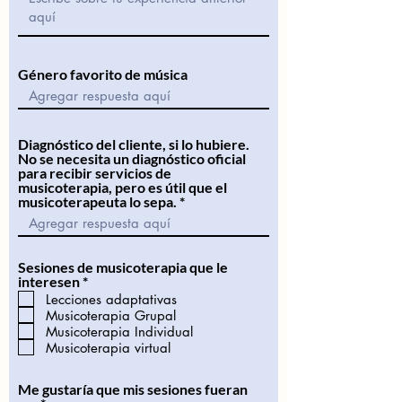
Género favorito de música
Diagnóstico del cliente, si lo hubiere.
No se necesita un diagnóstico oficial
para recibir servicios de
musicoterapia, pero es útil que el
musicoterapeuta lo sepa.
Sesiones de musicoterapia que le
O
interesen
*
b
Lecciones adaptativas
l
Musicoterapia Grupal
i
Musicoterapia Individual
g
Musicoterapia virtual
a
t
o
Me gustaría que mis sesiones fueran
r