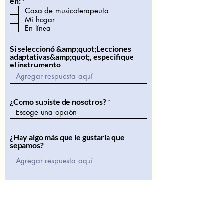
O
en:
*
i
b
Casa de musicoterapeuta
o
l
Mi hogar
i
En línea
g
a
t
Si seleccionó &amp;quot;Lecciones
o
adaptativas&amp;quot;, especifique
r
el instrumento
i
o
¿Como supiste de nosotros?
¿Hay algo más que le gustaría que
sepamos?
Enviar