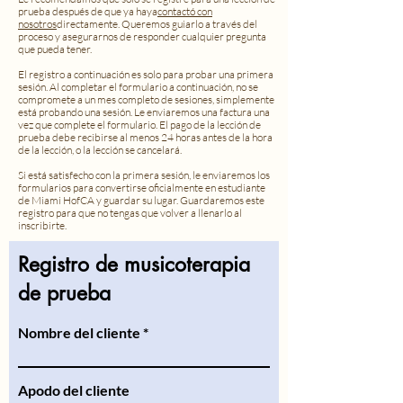
prueba después de que ya haya
contactó con
nosotros
directamente. Queremos guiarlo a través del
proceso y asegurarnos de responder cualquier pregunta
que pueda tener.
El registro a continuación es solo para probar una primera
sesión. Al completar el formulario a continuación, no se
compromete a un mes completo de sesiones, simplemente
está probando una sesión. Le enviaremos una factura una
vez que complete el formulario. El pago de la lección de
prueba debe recibirse al menos 24 horas antes de la hora
de la lección, o la lección se cancelará.
Si está satisfecho con la primera sesión, le enviaremos los
formularios para convertirse oficialmente en estudiante
de Miami HofCA y guardar su lugar. Guardaremos este
registro para que no tengas que volver a llenarlo al
inscribirte.
Registro de musicoterapia
de prueba
Nombre del cliente
Apodo del cliente